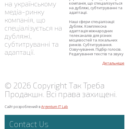
на українському
компанія, що спеціалізується
на дубляжі, субтитруванні та
медіа-ринку
адаптації.
компанія, що
Наші сфери спеціалізації:
спеціалізується на
Дубляж. Комплексна
адаптація міжнародних
дубляжі,
телеканалів для різних
місцевостей та локальних
субтитруванні та
ринків. Субтитрування.
Озвучування. Підбір голосів.
адаптації.
Редагування текстів та звуку
Детальніше
© 2026 Copyright Так Треба
Продакшн. Всі права захищені.
Сайт розроблений в
Argentum IT Lab
Contact Us