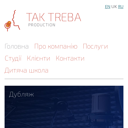
EN
UK
RU
Головна
Про компанію
Послуги
Студії
Клієнти
Контакти
Дитяча школа
Дубляж