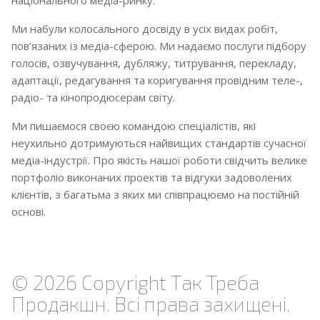
національного медіа-ринку.
Ми набули колосального досвіду в усіх видах робіт,
пов’язаних із медіа-сферою. Ми надаємо послуги підбору
голосів, озвучування, дубляжу, титрування, перекладу,
адаптації, редагування та коригування провідним теле-,
радіо- та кінопродюсерам світу.
Ми пишаємося своєю командою спеціалістів, які
неухильно дотримуються найвищих стандартів сучасної
медіа-індустрії. Про якість нашої роботи свідчить велике
портфоліо виконаних проектів та відгуки задоволених
клієнтів, з багатьма
з яких
ми співпрацюємо на постійній
основі.
© 2026 Copyright Так Треба
Продакшн. Всі права захищені.